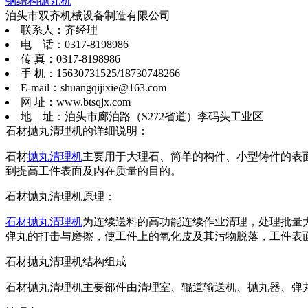
钢结构抛丸机
泊头市双齐机械设备制造有限公司
联系人：齐经理
电 话：0317-8198986
传 真：0317-8198986
手 机：15630731525/18730748266
E-mail：shuangqijixie@163.com
网 址：www.btsqjx.com
地 址：泊头市廊泊路（S272省道）李码头工业区
石材抛丸清理机的详细说明：
石材
抛丸清理机
主要用于大理石、简单的构件、小型铸件的表
到提高工件表面及内在质量的目的。
石材抛丸清理机原理：
石材抛丸清理机
为连续送料的高功能连续作业清理，处理批量
弹丸的打击与磨擦，使工件上的氧化皮及其污物脱落，工件表
石材抛丸清理机结构组成
石材抛丸清理机主要部件由清理室、辊道输送机、抛丸器、弹