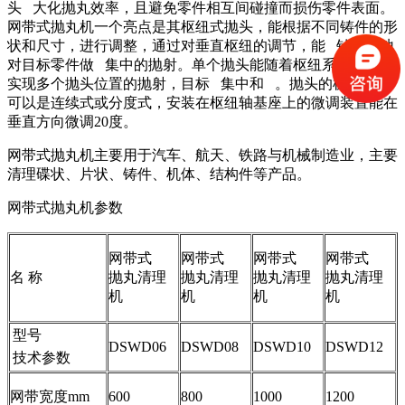
头 大化抛丸效率，且避免零件相互间碰撞而损伤零件表面。
网带式抛丸机一个亮点是其枢纽式抛头，能根据不同铸件的形
状和尺寸，进行调整，通过对垂直枢纽的调节，能 针对性地
对目标零件做 集中的抛射。单个抛头能随着枢纽系统地调整
实现多个抛头位置的抛射，目标 集中和 。抛头的机械旋转
可以是连续式或分度式，安装在枢纽轴基座上的微调装置能在
垂直方向微调20度。
网带式抛丸机主要用于汽车、航天、铁路与机械制造业，主要
清理碟状、片状、铸件、机体、结构件等产品。
网带式抛丸机参数
网带式
网带式
网带式
网带式
名 称
抛丸清理
抛丸清理
抛丸清理
抛丸清理
机
机
机
机
型号
DSWD06
DSWD08
DSWD10
DSWD12
技术参数
网带宽度mm
600
800
1000
1200