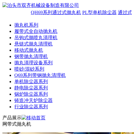
QH69系列通过式抛丸机
PL型单机除尘器
通过式
抛丸机系列
履带式全自动抛丸机
吊钩式抛喷丸清理机
悬链式抛丸清理机
移动式抛丸机
钢带抛丸清理机
抛丸清理设备系列
喷砂/混砂系列
Q69系列带钢抛丸清理机
单机除尘器系列
静电除尘器系列
锅炉除尘器系列
铸造冲天炉除尘器
行业除尘器系列
产品展示
网带式抛丸机