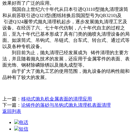
效果好而了广泛的应用。
我国自上世纪六十年代从日本引进Q3110型抛丸清理滚筒
和从前苏联引进Q323型(图纸转换后我国型号为QB3210)及
引进Q324履带式抛丸清理机起步，逐步发展抛丸清理工艺及
设备。在经历了六、七十年代仿制，八十年代自主的过程之
后，至九十年代已基本形成了具有门类的抛喷丸清理设备的局
面。如滚筒式、吊钩式、吊链式、台车式、转台式、通过式等
以及各种专机设备。
到目前为止，抛丸清理已经发展成为 铸件清理的主要方
法，并且随着抛丸技术的发展，还应用于金属零件的表面、表
面光饰、钢材除磷除锈以及抛丸成型等。
由于扩大了抛丸工艺的使用范围，抛丸设备的结构性能和
品种有了较大的发展。
上一篇：
移动式抛丸机金属表面的清理应用
下一篇：
论铸件的落砂与吊钩式抛丸清理机表面清理
返回列表
电话
短信