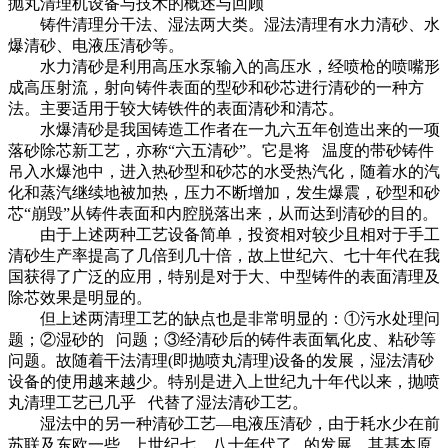
抛丸清理机设备与技术的概述与回顾
铸件清理分干法、湿法两大类。湿法清理有水力清砂、水
爆清砂、电液压清砂等。
水力清砂是利用高压水泵输入的高压水，经喷枪的喷嘴形
成高压射流，射向铸件表面的型砂和砂芯进行清砂的一种方
法。主要适用于较大铸铁件的表面清砂和清芯。
水爆清砂是我国铸造工作者在一九六五年创造出来的一项
落砂除芯新工艺，亦称“六五清砂”。它是将 温度的带砂铸件
吊入水爆池中，进入热砂型和砂芯的水受热汽化，随着水的汽
化和蒸汽继续地被加热，压力不断增加，发生爆震，砂型和砂
芯“崩毁”从铸件表面和内腔脱落出来，从而达到清砂的目的。
由于上述两种工艺设备简单，投资相对较少且相对于手工
清砂生产率提高了几倍到几十倍，故上世纪六、七十年代在我
国获得了广泛的应用，特别是对于大、中型铸件的表面清理及
除芯效果是明显的。
但上述两清理工艺的缺点也是非常明显的：①污水处理问
题；②湿砂的 问题；③经清砂后的铸件表面氧化皮、粘砂等
问题。故随着干法清理(即抛喷丸清理)设备的发展，湿法清砂
设备的使用越来越少。特别是进入上世纪九十年代以来，抛喷
丸清理工艺已几乎 代替了湿法清砂工艺。
湿法中的另一种清砂工艺—电液压清砂，由于耗水少在前
苏联及东欧一些 上世纪七、八十年代了 的发展。其基本原