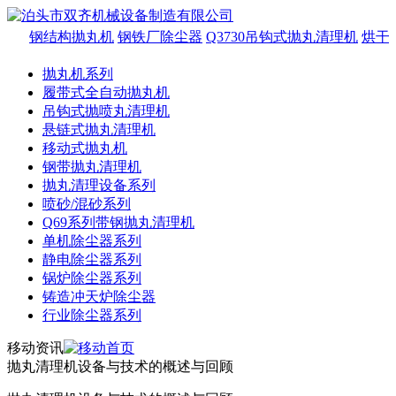
钢结构抛丸机
钢铁厂除尘器
Q3730吊钩式抛丸清理机
烘干
抛丸机系列
履带式全自动抛丸机
吊钩式抛喷丸清理机
悬链式抛丸清理机
移动式抛丸机
钢带抛丸清理机
抛丸清理设备系列
喷砂/混砂系列
Q69系列带钢抛丸清理机
单机除尘器系列
静电除尘器系列
锅炉除尘器系列
铸造冲天炉除尘器
行业除尘器系列
移动资讯
抛丸清理机设备与技术的概述与回顾