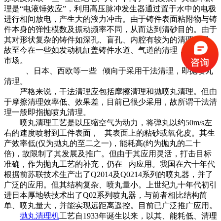
理是“电液锤效应”，利用高压脉冲发生器通过置于水中的电极
进行相间放电，产生大的液力冲击。由于铸件表面粘附物与铸
件本身的弹性模数及振动频率不同，从而达到清砂目的。由于
其对形状复杂的铸件如深孔、盲孔、内腔有较为的清理效果，
故至今在一些如发动机缸盖铸件水道、气道的清理，仍有 的
市场。
、日本、西欧等一些 倾向于采用干法清理，即抛喷丸
清理。
严格来说，干法清理应包括摩擦清理和抛喷丸清理。但由
于摩擦清理效率低、效果差，目前已很少采用，故所谓干法清
理一般即指抛喷丸清理。
喷丸清理工艺是以压缩空气为动力，将弹丸以约50m/s左
右的速度喷射到工件表面， 其表面上的粘砂或氧化皮。其生
产效率低(仅为抛丸的至二之一)，能耗高(约为抛丸的二十
倍)，故限制了其发展及推广。但由于其应用灵活，打击目标
准确，作为抛丸工艺的补充，仍在 内应用。我国在六十年代
根据前苏联技术生产出了Q2014及Q0214系列的喷丸器，并了
广泛的应用。但其结构复杂、喷丸量小。上世纪九十年代初引
进日本厚地铁技术出了Q02系列喷丸器，与前者相比结构简
单、喷丸量大，并能实现远距离遥控。目前已广泛推广应用。
抛丸清理机
工艺自1933年诞生以来，以其、能耗低、清理